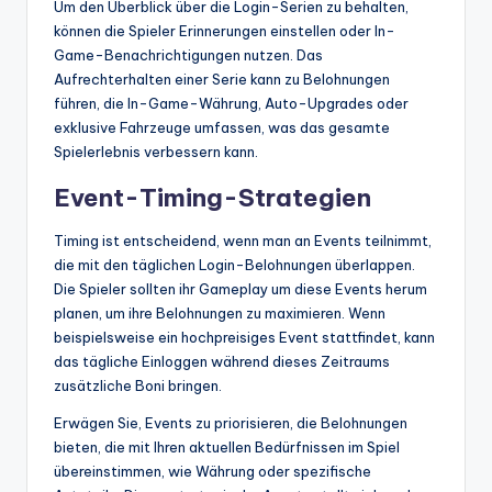
Um den Überblick über die Login-Serien zu behalten,
können die Spieler Erinnerungen einstellen oder In-
Game-Benachrichtigungen nutzen. Das
Aufrechterhalten einer Serie kann zu Belohnungen
führen, die In-Game-Währung, Auto-Upgrades oder
exklusive Fahrzeuge umfassen, was das gesamte
Spielerlebnis verbessern kann.
Event-Timing-Strategien
Timing ist entscheidend, wenn man an Events teilnimmt,
die mit den täglichen Login-Belohnungen überlappen.
Die Spieler sollten ihr Gameplay um diese Events herum
planen, um ihre Belohnungen zu maximieren. Wenn
beispielsweise ein hochpreisiges Event stattfindet, kann
das tägliche Einloggen während dieses Zeitraums
zusätzliche Boni bringen.
Erwägen Sie, Events zu priorisieren, die Belohnungen
bieten, die mit Ihren aktuellen Bedürfnissen im Spiel
übereinstimmen, wie Währung oder spezifische