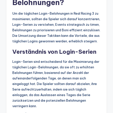
Belohnungen?
Um die täglichen Login-Belohnungen in Real Racing 3 zu
maximieren, sollten die Spieler sich darauf konzentrieren,
Login-Serien zu verstehen, Events strategisch zu timen,
Belohnungen zu priorisieren und Boni effizient einzulösen.
Die Umsetzung dieser Taktiken kann die Vorteile, die aus
täglichen Logins gewonnen werden, erheblich steigern.
Verständnis von Login-Serien
Login-Serien sind entscheidend für die Maximierung der
täglichen Login-Belohnungen, da sie oft zu erhöhten
Belohnungen führen, basierend auf der Anzahl der
aufeinanderfolgenden Tage, an denen man sich
eingeloggt hat. Die Spieler sollten darauf abzielen, ihre
Serie aufrechtzuerhalten, indem sie sich täglich
einloggen, da das Auslassen eines Tages die Serie
zurücksetzen und die potenziellen Belohnungen
verringern kann.