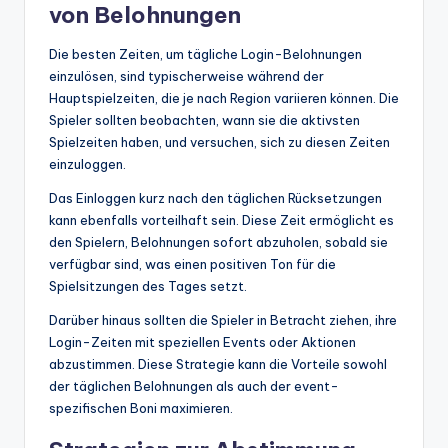
von Belohnungen
Die besten Zeiten, um tägliche Login-Belohnungen
einzulösen, sind typischerweise während der
Hauptspielzeiten, die je nach Region variieren können. Die
Spieler sollten beobachten, wann sie die aktivsten
Spielzeiten haben, und versuchen, sich zu diesen Zeiten
einzuloggen.
Das Einloggen kurz nach den täglichen Rücksetzungen
kann ebenfalls vorteilhaft sein. Diese Zeit ermöglicht es
den Spielern, Belohnungen sofort abzuholen, sobald sie
verfügbar sind, was einen positiven Ton für die
Spielsitzungen des Tages setzt.
Darüber hinaus sollten die Spieler in Betracht ziehen, ihre
Login-Zeiten mit speziellen Events oder Aktionen
abzustimmen. Diese Strategie kann die Vorteile sowohl
der täglichen Belohnungen als auch der event-
spezifischen Boni maximieren.