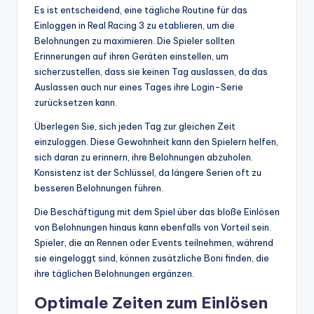
Es ist entscheidend, eine tägliche Routine für das
Einloggen in Real Racing 3 zu etablieren, um die
Belohnungen zu maximieren. Die Spieler sollten
Erinnerungen auf ihren Geräten einstellen, um
sicherzustellen, dass sie keinen Tag auslassen, da das
Auslassen auch nur eines Tages ihre Login-Serie
zurücksetzen kann.
Überlegen Sie, sich jeden Tag zur gleichen Zeit
einzuloggen. Diese Gewohnheit kann den Spielern helfen,
sich daran zu erinnern, ihre Belohnungen abzuholen.
Konsistenz ist der Schlüssel, da längere Serien oft zu
besseren Belohnungen führen.
Die Beschäftigung mit dem Spiel über das bloße Einlösen
von Belohnungen hinaus kann ebenfalls von Vorteil sein.
Spieler, die an Rennen oder Events teilnehmen, während
sie eingeloggt sind, können zusätzliche Boni finden, die
ihre täglichen Belohnungen ergänzen.
Optimale Zeiten zum Einlösen