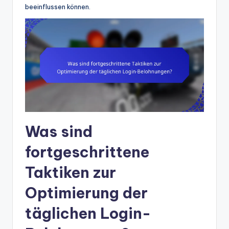
beeinflussen können.
Was sind
fortgeschrittene
Taktiken zur
Optimierung der
täglichen Login-