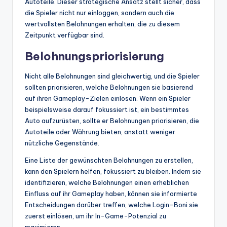
Autoteile. Dieser strategische Ansatz stellt sicher, dass
die Spieler nicht nur einloggen, sondern auch die
wertvollsten Belohnungen erhalten, die zu diesem
Zeitpunkt verfügbar sind.
Belohnungspriorisierung
Nicht alle Belohnungen sind gleichwertig, und die Spieler
sollten priorisieren, welche Belohnungen sie basierend
auf ihren Gameplay-Zielen einlösen. Wenn ein Spieler
beispielsweise darauf fokussiert ist, ein bestimmtes
Auto aufzurüsten, sollte er Belohnungen priorisieren, die
Autoteile oder Währung bieten, anstatt weniger
nützliche Gegenstände.
Eine Liste der gewünschten Belohnungen zu erstellen,
kann den Spielern helfen, fokussiert zu bleiben. Indem sie
identifizieren, welche Belohnungen einen erheblichen
Einfluss auf ihr Gameplay haben, können sie informierte
Entscheidungen darüber treffen, welche Login-Boni sie
zuerst einlösen, um ihr In-Game-Potenzial zu