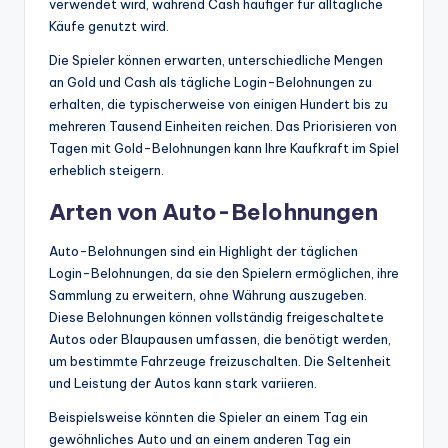
verwendet wird, während Cash häufiger für alltägliche
Käufe genutzt wird.
Die Spieler können erwarten, unterschiedliche Mengen
an Gold und Cash als tägliche Login-Belohnungen zu
erhalten, die typischerweise von einigen Hundert bis zu
mehreren Tausend Einheiten reichen. Das Priorisieren von
Tagen mit Gold-Belohnungen kann Ihre Kaufkraft im Spiel
erheblich steigern.
Arten von Auto-Belohnungen
Auto-Belohnungen sind ein Highlight der täglichen
Login-Belohnungen, da sie den Spielern ermöglichen, ihre
Sammlung zu erweitern, ohne Währung auszugeben.
Diese Belohnungen können vollständig freigeschaltete
Autos oder Blaupausen umfassen, die benötigt werden,
um bestimmte Fahrzeuge freizuschalten. Die Seltenheit
und Leistung der Autos kann stark variieren.
Beispielsweise könnten die Spieler an einem Tag ein
gewöhnliches Auto und an einem anderen Tag ein