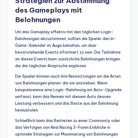
Strategien zur Abstimmung
des Gameplays mit
Belohnungen
Um das Gameplay effektiv mit den täglichen Login-
Belohnungen abzustimmen, sollten die Spieler den In-
Game-Kalender im Auge behalten, um über
bevorstehende Events informiert zu sein. Die Teilnahme
an diesen Events kann zusätzliche Belohnungen bringen,
die die täglichen Ansprüche ergänzen.
Die Spieler können auch ihre Rennsitzungen um die Arten
von Belohnungen planen, die sie anstreben. Wenn
beispielsweise eine Login-Belohnung ein Auto-Upgrade
umfasst, kann das Rennen mit diesem Auto dessen
Leistung verbessern und das Beste aus der Belohnung
herausholen.
Schließlich kann das Beitreten zu einer Community oder
das Verfolgen von Real Racing 3-Foren Einblicke in
optimale Strategien zur Maximierung von Belohnungen