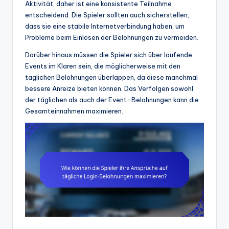
Aktivität, daher ist eine konsistente Teilnahme
entscheidend. Die Spieler sollten auch sicherstellen,
dass sie eine stabile Internetverbindung haben, um
Probleme beim Einlösen der Belohnungen zu vermeiden.
Darüber hinaus müssen die Spieler sich über laufende
Events im Klaren sein, die möglicherweise mit den
täglichen Belohnungen überlappen, da diese manchmal
bessere Anreize bieten können. Das Verfolgen sowohl
der täglichen als auch der Event-Belohnungen kann die
Gesamteinnahmen maximieren.