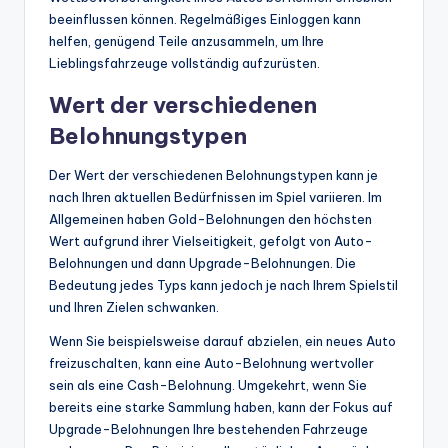
beeinflussen können. Regelmäßiges Einloggen kann
helfen, genügend Teile anzusammeln, um Ihre
Lieblingsfahrzeuge vollständig aufzurüsten.
Wert der verschiedenen
Belohnungstypen
Der Wert der verschiedenen Belohnungstypen kann je
nach Ihren aktuellen Bedürfnissen im Spiel variieren. Im
Allgemeinen haben Gold-Belohnungen den höchsten
Wert aufgrund ihrer Vielseitigkeit, gefolgt von Auto-
Belohnungen und dann Upgrade-Belohnungen. Die
Bedeutung jedes Typs kann jedoch je nach Ihrem Spielstil
und Ihren Zielen schwanken.
Wenn Sie beispielsweise darauf abzielen, ein neues Auto
freizuschalten, kann eine Auto-Belohnung wertvoller
sein als eine Cash-Belohnung. Umgekehrt, wenn Sie
bereits eine starke Sammlung haben, kann der Fokus auf
Upgrade-Belohnungen Ihre bestehenden Fahrzeuge