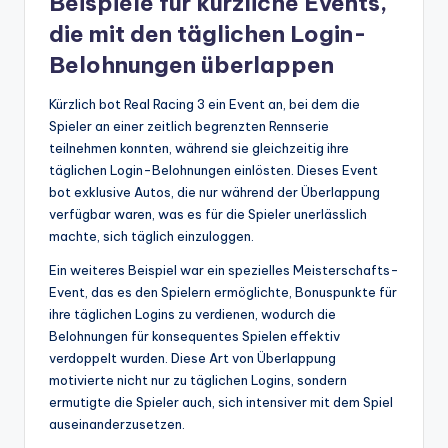
Beispiele für kürzliche Events,
die mit den täglichen Login-
Belohnungen überlappen
Kürzlich bot Real Racing 3 ein Event an, bei dem die
Spieler an einer zeitlich begrenzten Rennserie
teilnehmen konnten, während sie gleichzeitig ihre
täglichen Login-Belohnungen einlösten. Dieses Event
bot exklusive Autos, die nur während der Überlappung
verfügbar waren, was es für die Spieler unerlässlich
machte, sich täglich einzuloggen.
Ein weiteres Beispiel war ein spezielles Meisterschafts-
Event, das es den Spielern ermöglichte, Bonuspunkte für
ihre täglichen Logins zu verdienen, wodurch die
Belohnungen für konsequentes Spielen effektiv
verdoppelt wurden. Diese Art von Überlappung
motivierte nicht nur zu täglichen Logins, sondern
ermutigte die Spieler auch, sich intensiver mit dem Spiel
auseinanderzusetzen.