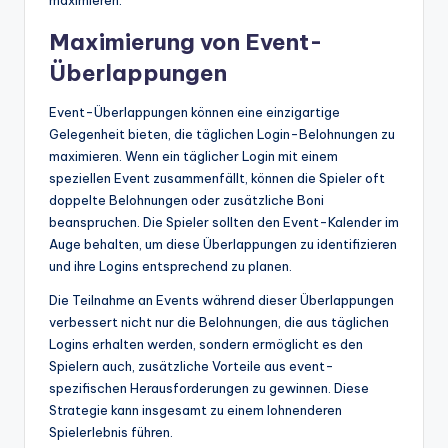
maximieren.
Maximierung von Event-
Überlappungen
Event-Überlappungen können eine einzigartige
Gelegenheit bieten, die täglichen Login-Belohnungen zu
maximieren. Wenn ein täglicher Login mit einem
speziellen Event zusammenfällt, können die Spieler oft
doppelte Belohnungen oder zusätzliche Boni
beanspruchen. Die Spieler sollten den Event-Kalender im
Auge behalten, um diese Überlappungen zu identifizieren
und ihre Logins entsprechend zu planen.
Die Teilnahme an Events während dieser Überlappungen
verbessert nicht nur die Belohnungen, die aus täglichen
Logins erhalten werden, sondern ermöglicht es den
Spielern auch, zusätzliche Vorteile aus event-
spezifischen Herausforderungen zu gewinnen. Diese
Strategie kann insgesamt zu einem lohnenderen
Spielerlebnis führen.