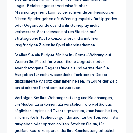
Login-Belohnungen ist vorteilhaft, aber
Missmanagement kann zu verschwendeten Ressourcen
führen. Spieler geben oft Währung impulsiv für Upgrades
oder Gegenstände aus, die ihr Gameplay nicht
verbessern. Stattdessen sollten Sie sich auf
strategische Käufe konzentrieren, die mit Ihren
langfristigen Zielen im Spiel übereinstimmen.
Stellen Sie ein Budget für Ihre In-Game-Währung auf.
Weisen Sie Mittel für wesentliche Upgrades oder
eventbezogene Gegenstände zu und vermeiden Sie
Ausgaben für nicht wesentliche Funktionen. Dieser
disziplinierte Ansatz kann Ihnen helfen, im Laufe der Zeit
ein stärkeres Rennteam aufzubauen.
Verfolgen Sie Ihre Währungsnutzung und Belohnungen,
um Muster zu erkennen. Zu verstehen, wie viel Sie aus
täglichen Logins und Events gewinnen, kann Ihnen helfen,
informierte Entscheidungen darüber zu treffen, wann Sie
ausgeben oder sparen sollten. Streben Sie an, für
größere Käufe zu sparen, die Ihre Rennleistung erheblich