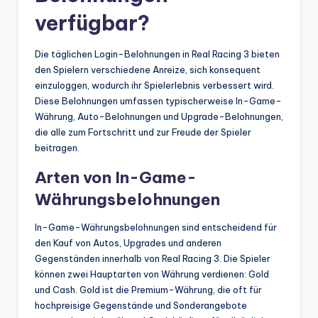
verfügbar?
Die täglichen Login-Belohnungen in Real Racing 3 bieten
den Spielern verschiedene Anreize, sich konsequent
einzuloggen, wodurch ihr Spielerlebnis verbessert wird.
Diese Belohnungen umfassen typischerweise In-Game-
Währung, Auto-Belohnungen und Upgrade-Belohnungen,
die alle zum Fortschritt und zur Freude der Spieler
beitragen.
Arten von In-Game-
Währungsbelohnungen
In-Game-Währungsbelohnungen sind entscheidend für
den Kauf von Autos, Upgrades und anderen
Gegenständen innerhalb von Real Racing 3. Die Spieler
können zwei Hauptarten von Währung verdienen: Gold
und Cash. Gold ist die Premium-Währung, die oft für
hochpreisige Gegenstände und Sonderangebote