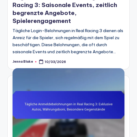
Racing 3: Saisonale Events, zeitlich
begrenzte Angebote,
Spielerengagement
Tägliche Login-Belohnungen in Real Racing 3 dienen als
Anreiz für die Spieler, sich regelmäßig mit dem Spiel zu
beschäftigen. Diese Belohnungen, die oft durch
saisonale Events und zeitlich begrenzte Angebote…
Jenna Blake
10/03/2026
Posted
by