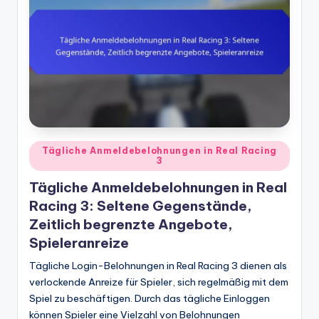
Posted
Tägliche Anmeldebelohnungen in Real Racing
3
in
Tägliche Anmeldebelohnungen in Real
Racing 3: Seltene Gegenstände,
Zeitlich begrenzte Angebote,
Spieleranreize
Tägliche Login-Belohnungen in Real Racing 3 dienen als
verlockende Anreize für Spieler, sich regelmäßig mit dem
Spiel zu beschäftigen. Durch das tägliche Einloggen
können Spieler eine Vielzahl von Belohnungen