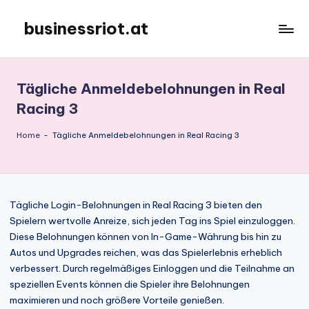
businessriot.at
Skip
to
content
Tägliche Anmeldebelohnungen in Real
Racing 3
Home
-
Tägliche Anmeldebelohnungen in Real Racing 3
Tägliche Login-Belohnungen in Real Racing 3 bieten den
Spielern wertvolle Anreize, sich jeden Tag ins Spiel einzuloggen.
Diese Belohnungen können von In-Game-Währung bis hin zu
Autos und Upgrades reichen, was das Spielerlebnis erheblich
verbessert. Durch regelmäßiges Einloggen und die Teilnahme an
speziellen Events können die Spieler ihre Belohnungen
maximieren und noch größere Vorteile genießen.