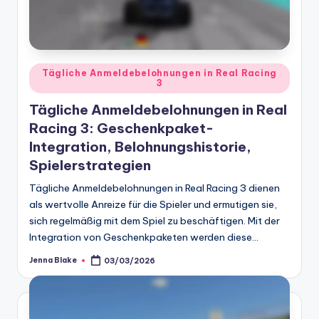
Posted
Tägliche Anmeldebelohnungen in Real Racing
3
in
Tägliche Anmeldebelohnungen in Real
Racing 3: Geschenkpaket-
Integration, Belohnungshistorie,
Spielerstrategien
Tägliche Anmeldebelohnungen in Real Racing 3 dienen
als wertvolle Anreize für die Spieler und ermutigen sie,
sich regelmäßig mit dem Spiel zu beschäftigen. Mit der
Integration von Geschenkpaketen werden diese…
Jenna Blake
03/03/2026
Posted
by