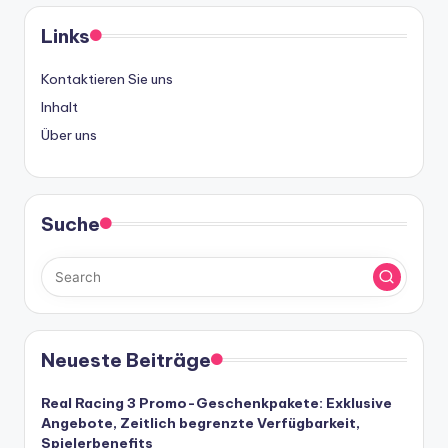
pagination
Links
Kontaktieren Sie uns
Inhalt
Über uns
Suche
Neueste Beiträge
Real Racing 3 Promo-Geschenkpakete: Exklusive
Angebote, Zeitlich begrenzte Verfügbarkeit,
Spielerbenefits