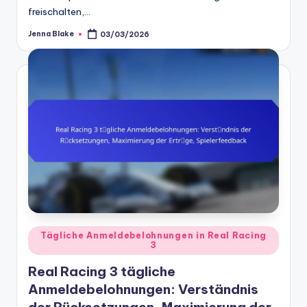
freischalten,…
Jenna Blake
03/03/2026
Posted
by
Posted
Tägliche Anmeldebelohnungen in Real Racing
3
in
Real Racing 3 tägliche
Anmeldebelohnungen: Verständnis
der Rücksetzungen, Maximierung der