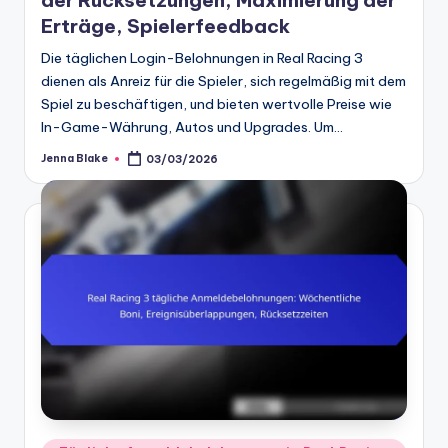
Erträge, Spielerfeedback
Die täglichen Login-Belohnungen in Real Racing 3
dienen als Anreiz für die Spieler, sich regelmäßig mit dem
Spiel zu beschäftigen, und bieten wertvolle Preise wie
In-Game-Währung, Autos und Upgrades. Um…
Jenna Blake
03/03/2026
Posted
by