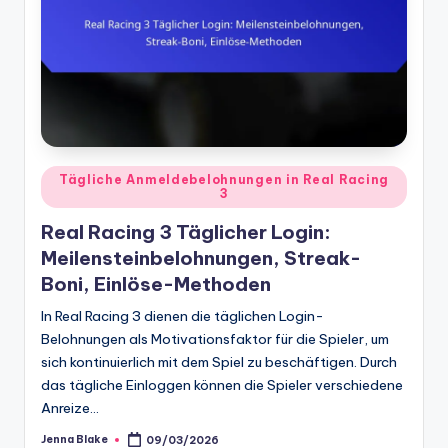
Posted
Tägliche Anmeldebelohnungen in Real Racing
3
in
Real Racing 3 Täglicher Login:
Meilensteinbelohnungen, Streak-
Boni, Einlöse-Methoden
In Real Racing 3 dienen die täglichen Login-
Belohnungen als Motivationsfaktor für die Spieler, um
sich kontinuierlich mit dem Spiel zu beschäftigen. Durch
das tägliche Einloggen können die Spieler verschiedene
Anreize…
Jenna Blake
09/03/2026
Posted