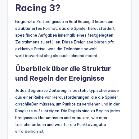
Racing 3?
Begrenzte Zeitereignisse
in Real Racing 3
haben ein
strukturiertes Format, das die Spieler herausfordert,
spezifische Aufgaben innerhalb eines festgelegten
Zeitrahmens zu erfüllen. Diese Ereignisse bieten oft
exklusive Preise, was die Teilnahme sowohl
wettbewerbsfähig als auch lohnend macht.
Überblick über die Struktur
und Regeln der Ereignisse
Jedes Begrenzte Zeitereignis besteht typischerweise
aus einer Reihe von Herausforderungen, die die Spieler
abschließen müssen, um Punkte zu verdienen und in der
Rangliste aufzusteigen. Die Regeln sind zu Beginn jedes
Ereignisses klar umrissen und erläutern, wie man
teilnehmen kann und was für die Punktevergabe
erforderlich ist.