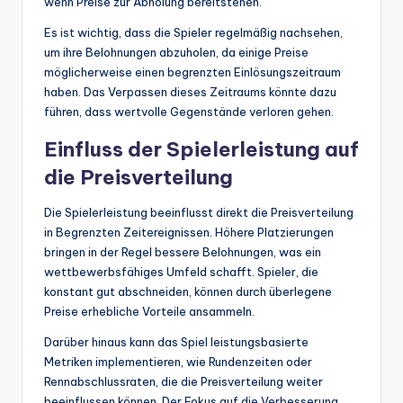
wenn Preise zur Abholung bereitstehen.
Es ist wichtig, dass die Spieler regelmäßig nachsehen,
um ihre Belohnungen abzuholen, da einige Preise
möglicherweise einen begrenzten Einlösungszeitraum
haben. Das Verpassen dieses Zeitraums könnte dazu
führen, dass wertvolle Gegenstände verloren gehen.
Einfluss der Spielerleistung auf
die Preisverteilung
Die Spielerleistung beeinflusst direkt die Preisverteilung
in Begrenzten Zeitereignissen. Höhere Platzierungen
bringen in der Regel bessere Belohnungen, was ein
wettbewerbsfähiges Umfeld schafft. Spieler, die
konstant gut abschneiden, können durch überlegene
Preise erhebliche Vorteile ansammeln.
Darüber hinaus kann das Spiel leistungsbasierte
Metriken implementieren, wie Rundenzeiten oder
Rennabschlussraten, die die Preisverteilung weiter
beeinflussen können. Der Fokus auf die Verbesserung