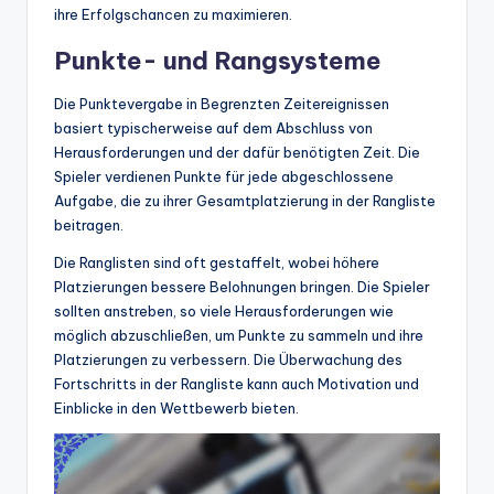
ihre Erfolgschancen zu maximieren.
Punkte- und Rangsysteme
Die Punktevergabe in Begrenzten Zeitereignissen
basiert typischerweise auf dem Abschluss von
Herausforderungen und der dafür benötigten Zeit. Die
Spieler verdienen Punkte für jede abgeschlossene
Aufgabe, die zu ihrer Gesamtplatzierung in der Rangliste
beitragen.
Die Ranglisten sind oft gestaffelt, wobei höhere
Platzierungen bessere Belohnungen bringen. Die Spieler
sollten anstreben, so viele Herausforderungen wie
möglich abzuschließen, um Punkte zu sammeln und ihre
Platzierungen zu verbessern. Die Überwachung des
Fortschritts in der Rangliste kann auch Motivation und
Einblicke in den Wettbewerb bieten.