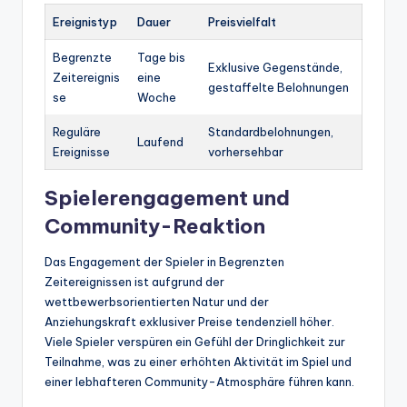
Ereignistyp
Dauer
Preisvielfalt
Begrenzte
Tage bis
Exklusive Gegenstände,
Zeitereignis
eine
gestaffelte Belohnungen
se
Woche
Reguläre
Standardbelohnungen,
Laufend
Ereignisse
vorhersehbar
Spielerengagement und
Community-Reaktion
Das Engagement der Spieler in Begrenzten
Zeitereignissen ist aufgrund der
wettbewerbsorientierten Natur und der
Anziehungskraft exklusiver Preise tendenziell höher.
Viele Spieler verspüren ein Gefühl der Dringlichkeit zur
Teilnahme, was zu einer erhöhten Aktivität im Spiel und
einer lebhafteren Community-Atmosphäre führen kann.