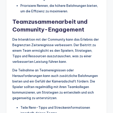
Priorisiere Rennen, die höhere Belohnungen bieten,
um die Effizienz zu maximieren.
Teamzusammenarbeit und
Community-Engagement
Die Interaktion mit der Community kann das Erlebnis der
Begrenzten Zeitereignisse verbessern. Der Beitritt zu
einem Team ermöglicht es den Spielern, Strategien,
Tipps und Ressourcen auszutauschen, was zu einer
verbesserten Leistung führen kann.
Die Teilnahme an Teamereignissen oder
Herausforderungen kann auch zusätzliche Belohnungen
bieten und ein Gefühl der Kameradschaft fördern. Die
Spieler sollten regelmäßig mit ihren Teamkollegen
kommunizieren, um Strategien zu entwickeln und sich
gegenseitig zu unterstützen.
Teile Renn-Tipps und Streckeninformationen