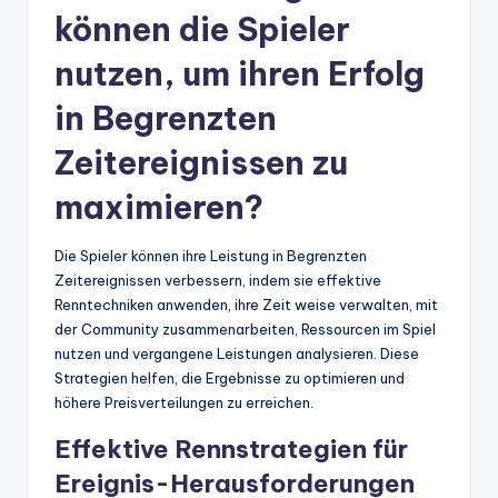
können die Spieler
nutzen, um ihren Erfolg
in Begrenzten
Zeitereignissen zu
maximieren?
Die Spieler können ihre Leistung in Begrenzten
Zeitereignissen verbessern, indem sie effektive
Renntechniken anwenden, ihre Zeit weise verwalten, mit
der Community zusammenarbeiten, Ressourcen im Spiel
nutzen und vergangene Leistungen analysieren. Diese
Strategien helfen, die Ergebnisse zu optimieren und
höhere Preisverteilungen zu erreichen.
Effektive Rennstrategien für
Ereignis-Herausforderungen