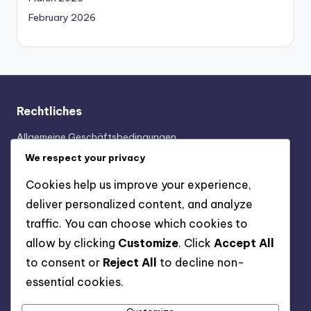
February 2026
Rechtliches
Allgemeine Geschäftsbedingungen
Über uns
We respect your privacy
Cookies und Tracking
Cookies help us improve your experience,
Ihre Privatsphäre
deliver personalized content, and analyze
Kontaktieren Sie uns
traffic. You can choose which cookies to
allow by clicking
Customize
. Click
Accept All
Kategorien
to consent or
Reject All
to decline non-
essential cookies.
Preise für zeitlich begrenzte Events in Real Racing 3
Promo-Geschenkpakete-Tracking in Real Racing 3