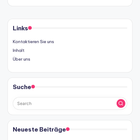
Links
Kontaktieren Sie uns
Inhalt
Über uns
Suche
Neueste Beiträge