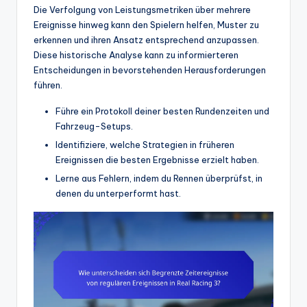
Die Verfolgung von Leistungsmetriken über mehrere
Ereignisse hinweg kann den Spielern helfen, Muster zu
erkennen und ihren Ansatz entsprechend anzupassen.
Diese historische Analyse kann zu informierteren
Entscheidungen in bevorstehenden Herausforderungen
führen.
Führe ein Protokoll deiner besten Rundenzeiten und
Fahrzeug-Setups.
Identifiziere, welche Strategien in früheren
Ereignissen die besten Ergebnisse erzielt haben.
Lerne aus Fehlern, indem du Rennen überprüfst, in
denen du unterperformt hast.