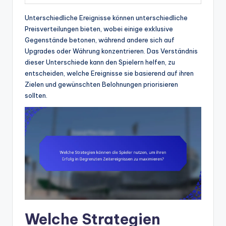
Unterschiedliche Ereignisse können unterschiedliche
Preisverteilungen bieten, wobei einige exklusive
Gegenstände betonen, während andere sich auf
Upgrades oder Währung konzentrieren. Das Verständnis
dieser Unterschiede kann den Spielern helfen, zu
entscheiden, welche Ereignisse sie basierend auf ihren
Zielen und gewünschten Belohnungen priorisieren
sollten.
Welche Strategien