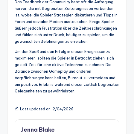
Das Feedback der Community hebt oft die Aufregung
hervor, die mit Begrenzten Zeitereignissen verbunden
ist, wobei die Spieler Strategien diskutieren und Tipps in
Foren und sozialen Medien austauschen. Einige Spieler
äußern jedoch Frustration über die Zeitbeschränkungen
und fühlen sich unter Druck, häufiger zu spielen, um die
gewünschten Belohnungen zu erreichen.
Um den Spaß und den Erfolg in diesen Ereignissen zu
maximieren, sollten die Spieler in Betracht ziehen, sich
gezielt Zeit für eine aktive Teilnahme zu nehmen. Die
Balance zwischen Gameplay und anderen
Verpflichtungen kann helfen, Burnout zu vermeiden und
ein positives Erlebnis während dieser zeitlich begrenzten
Gelegenheiten zu gewährleisten.
Last updated on 12/04/2026
Jenna Blake