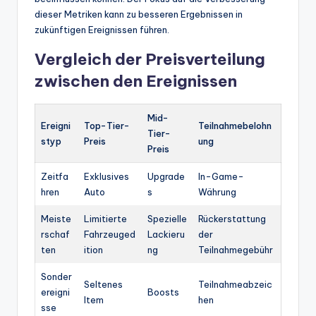
dieser Metriken kann zu besseren Ergebnissen in
zukünftigen Ereignissen führen.
Vergleich der Preisverteilung
zwischen den Ereignissen
Mid-
Ereigni
Top-Tier-
Teilnahmebelohn
Tier-
styp
Preis
ung
Preis
Zeitfa
Exklusives
Upgrade
In-Game-
hren
Auto
s
Währung
Meiste
Limitierte
Spezielle
Rückerstattung
rschaf
Fahrzeuged
Lackieru
der
ten
ition
ng
Teilnahmegebühr
Sonder
Seltenes
Teilnahmeabzeic
ereigni
Boosts
Item
hen
sse