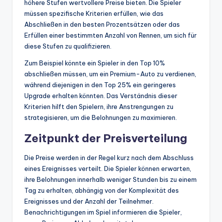
höhere Stufen wertvollere Preise bieten. Die Spieler
müssen spezifische Kriterien erfüllen, wie das
Abschließen in den besten Prozentsätzen oder das
Erfüllen einer bestimmten Anzahl von Rennen, um sich für
diese Stufen zu qualifizieren.
Zum Beispiel könnte ein Spieler in den Top 10%
abschließen müssen, um ein Premium-Auto zu verdienen,
während diejenigen in den Top 25% ein geringeres
Upgrade erhalten könnten. Das Verständnis dieser
Kriterien hilft den Spielern, ihre Anstrengungen zu
strategisieren, um die Belohnungen zu maximieren.
Zeitpunkt der Preisverteilung
Die Preise werden in der Regel kurz nach dem Abschluss
eines Ereignisses verteilt. Die Spieler können erwarten,
ihre Belohnungen innerhalb weniger Stunden bis zu einem
Tag zu erhalten, abhängig von der Komplexität des
Ereignisses und der Anzahl der Teilnehmer.
Benachrichtigungen im Spiel informieren die Spieler,