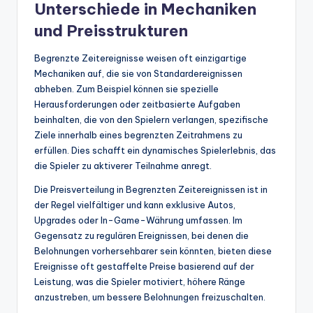
Unterschiede in Mechaniken
und Preisstrukturen
Begrenzte Zeitereignisse weisen oft einzigartige
Mechaniken auf, die sie von Standardereignissen
abheben. Zum Beispiel können sie spezielle
Herausforderungen oder zeitbasierte Aufgaben
beinhalten, die von den Spielern verlangen, spezifische
Ziele innerhalb eines begrenzten Zeitrahmens zu
erfüllen. Dies schafft ein dynamisches Spielerlebnis, das
die Spieler zu aktiverer Teilnahme anregt.
Die Preisverteilung in Begrenzten Zeitereignissen ist in
der Regel vielfältiger und kann exklusive Autos,
Upgrades oder In-Game-Währung umfassen. Im
Gegensatz zu regulären Ereignissen, bei denen die
Belohnungen vorhersehbarer sein könnten, bieten diese
Ereignisse oft gestaffelte Preise basierend auf der
Leistung, was die Spieler motiviert, höhere Ränge
anzustreben, um bessere Belohnungen freizuschalten.