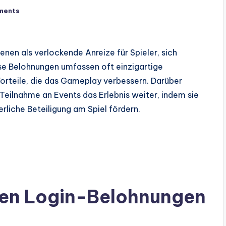
ments
nen als verlockende Anreize für Spieler, sich
se Belohnungen umfassen oft einzigartige
teile, die das Gameplay verbessern. Darüber
 Teilnahme an Events das Erlebnis weiter, indem sie
erliche Beteiligung am Spiel fördern.
chen Login-Belohnungen