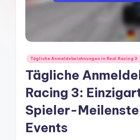
Posted
Tägliche Anmeldebelohnungen in Real Racing 3
in
Tägliche Anmelde
Racing 3: Einziga
Spieler-Meilenste
Events