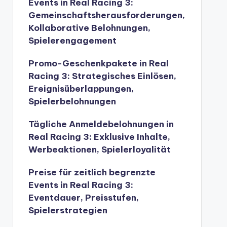
Events in Real Racing 3:
Gemeinschaftsherausforderungen,
Kollaborative Belohnungen,
Spielerengagement
Promo-Geschenkpakete in Real
Racing 3: Strategisches Einlösen,
Ereignisüberlappungen,
Spielerbelohnungen
Tägliche Anmeldebelohnungen in
Real Racing 3: Exklusive Inhalte,
Werbeaktionen, Spielerloyalität
Preise für zeitlich begrenzte
Events in Real Racing 3:
Eventdauer, Preisstufen,
Spielerstrategien