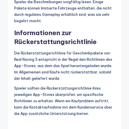
Spieler die Beschreibungen sorgfältig lesen. Einige
Pakete können limitierte Fahrzeuge enthalten, die nicht
durch reguläres Gameplay erhältlich sind, was sie sehr
begehrt macht.
Informationen zur
Rückerstattungsrichtlinie
Die Rückerstattungsrichtlinie für Geschenkpakete von
Real Racing 3 entspricht in der Regel den Richtlinien des
App-Stores, aus dem das Spiel heruntergeladen wurde.
Im Allgemeinen sind Käufe nicht rückerstattbar, sobald
der Inhalt geliefert wurde.
Spieler sollten die Rückerstattungsrichtlinie ihres
jeweiligen App-Stores überprüfen, um spezifische
Richtlinien zu erhalten. Wenn ein Kaufproblem auftritt,
kann die Kontaktaufnahme mit dem Kundenservice über
die App zusätzliche Unterstützung bieten.