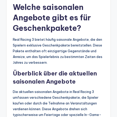
Welche saisonalen
Angebote gibt es für
Geschenkpakete?
Real Racing 3 bietet häufig saisonale Angebote, die den
Spielern exklusive Geschenkpakete bereitstellen. Diese
Pakete enthalten oft einzigartige Gegenstände und
Anreize, um das Spielerlebnis zu bestimmten Zeiten des
Jahres zu verbessern.
Überblick über die aktuellen
saisonalen Angebote
Die aktuellen saisonalen Angebote in Real Racing 3
umfassen verschiedene Geschenkpakete, die Spieler
kaufen oder durch die Teilnahme an Veranstaltungen
verdienen können. Diese Angebote drehen sich
typischerweise um Feiertage oder spezielle In-Game-