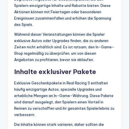
Spielern einzigartige Inhalte und Rabatte bieten. Diese
Aktionen können mit Feiertagen oder besonderen
Ereignissen zusammenfallen und erhöhen die Spannung
des Spiels.
Während dieser Veranstaltungen können die Spieler
exklusive Autos oder Upgrades finden, die zu anderen
Zeiten nicht erhältlich sind. Es ist ratsam, den In-Game-
Shop regelmäßig zu überprüfen, um von diesen
Angeboten zu profitieren, bevor sie ablaufen.
Inhalte exklusiver Pakete
Exklusive Geschenkpakete in Real Racing 3 enthalten
häufig einzigartige Autos, spezielle Upgrades und
erhebliche Mengen an In-Game-Währung. Diese Pakete
sind darauf ausgelegt, den Spielern einen Vorteil in
Rennen zu verschaffen und ihr gesamtes Spielerlebnis zu
verbessern.
Die Inhalte können stark variieren, daher sollten die