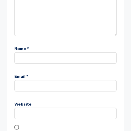
Name
*
Email
*
Website