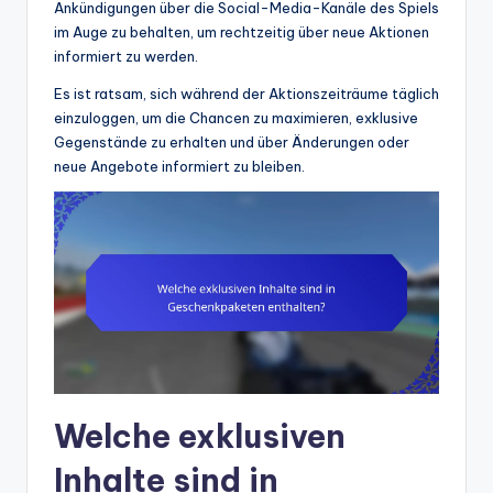
Ankündigungen über die Social-Media-Kanäle des Spiels
im Auge zu behalten, um rechtzeitig über neue Aktionen
informiert zu werden.
Es ist ratsam, sich während der Aktionszeiträume täglich
einzuloggen, um die Chancen zu maximieren, exklusive
Gegenstände zu erhalten und über Änderungen oder
neue Angebote informiert zu bleiben.
Welche exklusiven
Inhalte sind in