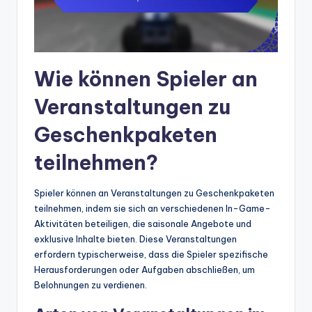
Wie können Spieler an
Veranstaltungen zu
Geschenkpaketen
teilnehmen?
Spieler können an Veranstaltungen zu Geschenkpaketen
teilnehmen, indem sie sich an verschiedenen In-Game-
Aktivitäten beteiligen, die saisonale Angebote und
exklusive Inhalte bieten. Diese Veranstaltungen
erfordern typischerweise, dass die Spieler spezifische
Herausforderungen oder Aufgaben abschließen, um
Belohnungen zu verdienen.