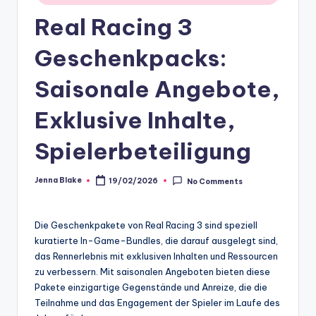
Real Racing 3
Geschenkpacks:
Saisonale Angebote,
Exklusive Inhalte,
Spielerbeteiligung
Jenna Blake
19/02/2026
No Comments
Posted
by
Die Geschenkpakete von Real Racing 3 sind speziell
kuratierte In-Game-Bundles, die darauf ausgelegt sind,
das Rennerlebnis mit exklusiven Inhalten und Ressourcen
zu verbessern. Mit saisonalen Angeboten bieten diese
Pakete einzigartige Gegenstände und Anreize, die die
Teilnahme und das Engagement der Spieler im Laufe des