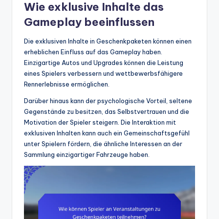
Wie exklusive Inhalte das
Gameplay beeinflussen
Die exklusiven Inhalte in Geschenkpaketen können einen
erheblichen Einfluss auf das Gameplay haben.
Einzigartige Autos und Upgrades können die Leistung
eines Spielers verbessern und wettbewerbsfähigere
Rennerlebnisse ermöglichen.
Darüber hinaus kann der psychologische Vorteil, seltene
Gegenstände zu besitzen, das Selbstvertrauen und die
Motivation der Spieler steigern. Die Interaktion mit
exklusiven Inhalten kann auch ein Gemeinschaftsgefühl
unter Spielern fördern, die ähnliche Interessen an der
Sammlung einzigartiger Fahrzeuge haben.