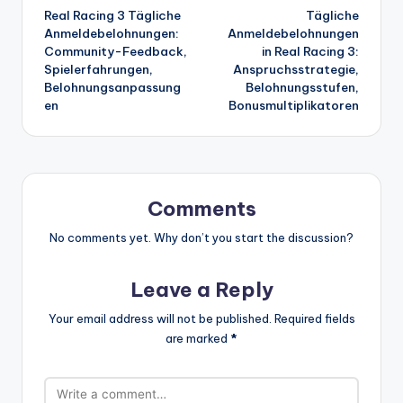
Real Racing 3 Tägliche
Tägliche
navigation
Anmeldebelohnungen:
Anmeldebelohnungen
Community-Feedback,
in Real Racing 3:
Spielerfahrungen,
Anspruchsstrategie,
Belohnungsanpassung
Belohnungsstufen,
en
Bonusmultiplikatoren
Comments
No comments yet. Why don’t you start the discussion?
Leave a Reply
Your email address will not be published.
Required fields
are marked
*