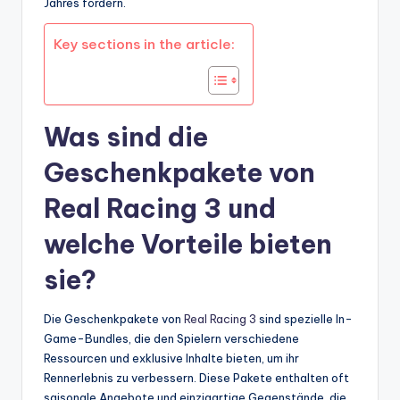
Jahres fördern.
Key sections in the article:
Was sind die
Geschenkpakete von
Real Racing 3 und
welche Vorteile bieten
sie?
Die Geschenkpakete von
Real Racing 3
sind spezielle In-
Game-Bundles, die den Spielern verschiedene
Ressourcen und exklusive Inhalte bieten, um ihr
Rennerlebnis zu verbessern. Diese Pakete enthalten oft
saisonale Angebote und einzigartige Gegenstände, die