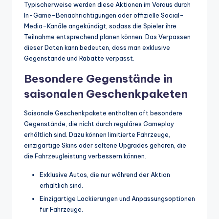
Typischerweise werden diese Aktionen im Voraus durch
In-Game-Benachrichtigungen oder offizielle Social-
Media-Kanäle angekündigt, sodass die Spieler ihre
Teilnahme entsprechend planen können. Das Verpassen
dieser Daten kann bedeuten, dass man exklusive
Gegenstände und Rabatte verpasst.
Besondere Gegenstände in
saisonalen Geschenkpaketen
Saisonale Geschenkpakete enthalten oft besondere
Gegenstände, die nicht durch reguläres Gameplay
erhältlich sind. Dazu können limitierte Fahrzeuge,
einzigartige Skins oder seltene Upgrades gehören, die
die Fahrzeugleistung verbessern können.
Exklusive Autos, die nur während der Aktion
erhältlich sind.
Einzigartige Lackierungen und Anpassungsoptionen
für Fahrzeuge.