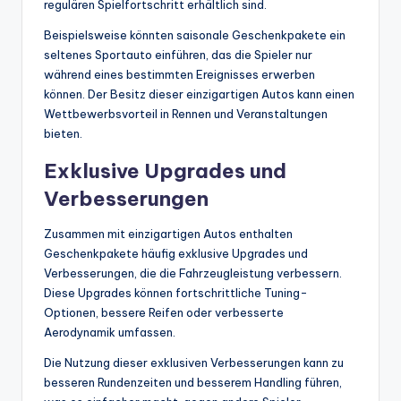
regulären Spielfortschritt erhältlich sind.
Beispielsweise könnten saisonale Geschenkpakete ein
seltenes Sportauto einführen, das die Spieler nur
während eines bestimmten Ereignisses erwerben
können. Der Besitz dieser einzigartigen Autos kann einen
Wettbewerbsvorteil in Rennen und Veranstaltungen
bieten.
Exklusive Upgrades und
Verbesserungen
Zusammen mit einzigartigen Autos enthalten
Geschenkpakete häufig exklusive Upgrades und
Verbesserungen, die die Fahrzeugleistung verbessern.
Diese Upgrades können fortschrittliche Tuning-
Optionen, bessere Reifen oder verbesserte
Aerodynamik umfassen.
Die Nutzung dieser exklusiven Verbesserungen kann zu
besseren Rundenzeiten und besserem Handling führen,