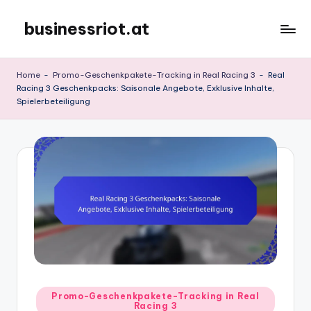
businessriot.at
Skip
to
content
Home
-
Promo-Geschenkpakete-Tracking in Real Racing 3
-
Real
Racing 3 Geschenkpacks: Saisonale Angebote, Exklusive Inhalte,
Spielerbeteiligung
Posted
Promo-Geschenkpakete-Tracking in Real
Racing 3
in